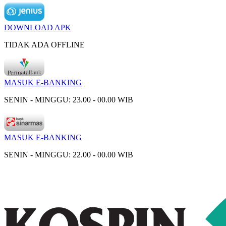
DOWNLOAD APK
TIDAK ADA OFFLINE
MASUK E-BANKING
SENIN - MINGGU: 23.00 - 00.00 WIB
MASUK E-BANKING
SENIN - MINGGU: 22.00 - 00.00 WIB