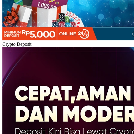
Crypto Deposit