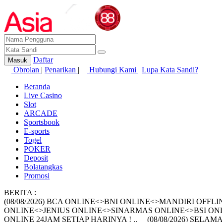
Daftar
Masuk
Obrolan
|
Penarikan
|
Hubungi Kami
|
Lupa Kata Sandi?
Beranda
Live Casino
Slot
ARCADE
Sportsbook
E-sports
Togel
POKER
Deposit
Bolatangkas
Promosi
BERITA :
(08/08/2026)
BCA ONLINE<>BNI ONLINE<>MANDIRI OFFL
ONLINE<>JENIUS ONLINE<>SINARMAS ONLINE<>BSI O
ONLINE 24JAM SETIAP HARINYA ! ..
(08/08/2026)
SELAMAT