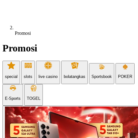
Promosi
Promosi
special
slots
live casino
bolatangkas
Sportsbook
POKER
E-Sports
TOGEL