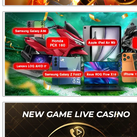
TOTAL
260
36 - 55
Rp 250.000
20
waktu
3
x24 setelah event ini berakhir.
42.000.000
5.000.000
Jika lewat
3
x24 jam setelah menang Merchandise di Lucky
Spin dan member tidak melakukan Claim di menu BONUS
BONUS 20X FREESPIN FACHAI SETIAP DEPOSIT
maka bonus tersebut HANGUS.
Rp
56 - 80
Rp 200.000
25
Pemenang Merchandise di wajibkan melakukan pengisian
5.000.000
data pengiriman dengan lengkap dan benar sesuai KTP (
MERDEKA LUCKYDRAW FESTIVAL OF
VALID ) untuk pengiriman Merchandise.
Member berhak memperoleh
20 Free Spin
untuk permainan
CHAMPIONS 2026 berlaku untuk semua pemain yang telah
Pengiriman Merchandise akan di kirimkan paling lambat 14
slot
FACHAI
dengan total deposit minimal
Rp200.000
Rp
memenuhi syarat sebagai pemenang pada Turnamen Turnover
81 - 110
Rp 175.000
30
hari kerja setelah member melakukan claim (Tergantung
dalam satu hari. Deposit dapat diakumulasikan hingga
5.250.000
periode sebelumnya.
Kondisi Stock Barang & Jasa pengiriman).
Segala bentuk
memenuhi nominal yang ditentukan.
Pemenang akan dipilih dari pemain yang telah menjadi
keterlambatan dalam proses pengiriman diluar tanggung
Free Spin diberikan dengan nilai taruhan (
bet
) sebesar
Rp400
pemenang pada Turnamen Turnover periode sebelumnya.
Rp
jawab pihak Kami.)
per putaran
.
Pengundian akan dilakukan secara LIVE pada 19 Agustus
111 - 150
Rp 150.000
40
6.000.000
Bonus akan dibatalkan apabila terdapat melakukan Taruhan 2
Setiap member dapat melakukan klaim Bonus Free Spin
2026 pukul 20:00 WIB dan dapat disaksikan melalui menu
sisi (safety bet). Dan apabila ditemukan adanya indikasi
maksimal
3 kali dalam 1 hari
.
KOTAK BONUS, lalu pilih MERDEKA LUCKYDRAW
kecurangan, Bonus Hunter, dan Kesamaan IP maka Kami
Klaim Bonus Free Spin wajib dilakukan melalui
Live Chat
FESTIVAL OF CHAMPIONS 2026.
Rp
berhak menarik bonus yang telah diberikan.
atau
WhatsApp Resmi
.
Total 260 pemain akan menajadi pemenang pada Event ini.
151 - 200
Rp 125.000
50
6.250.000
Kami berhak untuk mengubah, menolak, membatalkan atau
Free Spin yang telah diklaim hanya berlaku selama
1 x 24
Hadiah akan dikirim secara otomatis ke akun pemenang
menutup semua promosi sesuai dengan ketentuan yang
jam
. Bonus yang tidak digunakan dalam masa berlaku akan
maksimal 1 jam setelah acara LIVE berakhir.
berlaku tanpa ada pemberitahuan sebelumnya.
dinyatakan hangus secara otomatis.
KAMI berhak untuk memodifikasi, mengubah,
Rp
Keputusan kami untuk promo ini adalah Mutlak dan tidak
201 - 300
Promo ini tidak dapat digabungkan dengan program bonus
Rp 100.000
100
menghentikan, atau mengakhiri promosi ini sewaktu-waktu
10.000.000
dapat di Ganggu Gugat.
atau promosi lainnya yang sedang berlangsung.
dengan atau tanpa pemberitahuan sebelumnya.
ASIALIVE88 berhak menolak, membatalkan, atau
Apabila ditemukan adanya kecurangan atau pelanggaran
menghanguskan bonus apabila ditemukan indikasi
terhadap ketentuan yang berlaku, KAMI berhak membatalkan
Rp
301 - 500
Rp 75.000
200
penyalahgunaan promo, kecurangan, multi akun, atau
status pemenang dan hadiah akan dinyatakan hangus.
15.000.000
pelanggaran terhadap ketentuan yang berlaku.
Seluruh keputusan KAMI bersifat MUTLAK dan TIDAK