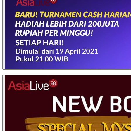
45,000,001 - 55,000,000
6 Kupon
55,000,001 - 65,000,000
7 Kupon
65,000,001 - 80,000,000
8 Kupon
80,000,001 - 100,000,000
9 Kupon
Turnover/Rollingan bermain : Rp. 500.001 - Rp.
1.500.000 = 2 Kupon
Turnover/Rollingan bermain : Rp. 1.500.001 - Rp.
3.000.000 = 5 Kupon
> 100,000,000
10 Kupon
Turnover/Rollingan bermain : Rp. 3.000.001 - Rp.
A. MONDAY WARMUP
5.000.000 = 8 Kupon
Turnover/Rollingan bermain : Lebih dari > Rp. 5.000.001
= 12 Kupon