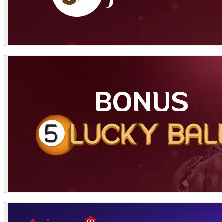
1,250,000 - 5,500,000
1 Kupon
BONUS FREE CHIP
4
1.500.000
5,500,001 - 12,500,000
2 Kupon
BONUS FREE CHIP
5
1.000.000
12,500,001 - 25,000,000
3 Kupon
25,000,001 - 35,000,000
4 Kupon
35,000,001 - 45,000,000
5 Kupon