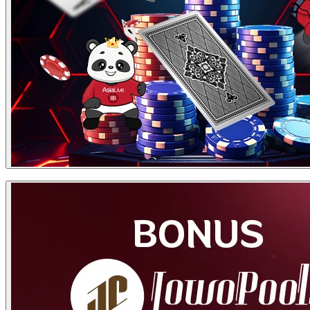
Hadiah Periode Ke 1, 2, 3
JUARA
HADIAH
BONUS FREE CHIP
1
3.000.000
Kupon Big or Small
BONUS FREE CHIP
2
2.500.000
BONUS FREE CHIP
Range TO
Kupon
3
2.000.000