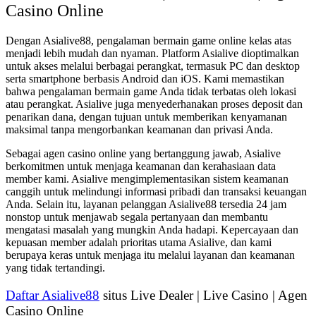
Casino Online
Dengan Asialive88, pengalaman bermain game online kelas atas
41
Bonus Free Chip 700,000
menjadi lebih mudah dan nyaman. Platform Asialive dioptimalkan
untuk akses melalui berbagai perangkat, termasuk PC dan desktop
serta smartphone berbasis Android dan iOS. Kami memastikan
bahwa pengalaman bermain game Anda tidak terbatas oleh lokasi
42
Bonus Free Chip 650,000
atau perangkat. Asialive juga menyederhanakan proses deposit dan
penarikan dana, dengan tujuan untuk memberikan kenyamanan
maksimal tanpa mengorbankan keamanan dan privasi Anda.
Sebagai agen casino online yang bertanggung jawab, Asialive
43
Bonus Free Chip 600,000
berkomitmen untuk menjaga keamanan dan kerahasiaan data
member kami. Asialive mengimplementasikan sistem keamanan
canggih untuk melindungi informasi pribadi dan transaksi keuangan
Anda. Selain itu, layanan pelanggan Asialive88 tersedia 24 jam
nonstop untuk menjawab segala pertanyaan dan membantu
44
Bonus Free Chip 550,000
mengatasi masalah yang mungkin Anda hadapi. Kepercayaan dan
kepuasan member adalah prioritas utama Asialive, dan kami
berupaya keras untuk menjaga itu melalui layanan dan keamanan
yang tidak tertandingi.
45
Bonus Free Chip 500,000
Daftar Asialive88
situs Live Dealer | Live Casino | Agen
Casino Online