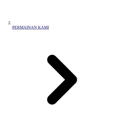
PERMAINAN KAMI