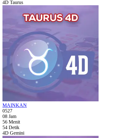
4D Taurus
MAINKAN
0527
08
Jam
56
Menit
52
Detik
4D Gemini