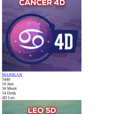
MAINKAN
5440
10
Jam
56
Menit
52
Detik
4D Leo