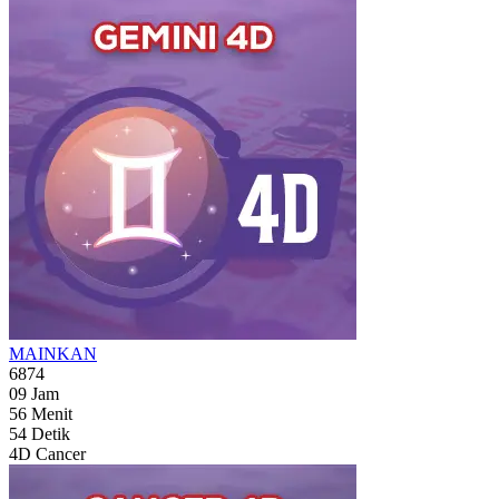
MAINKAN
6874
09
Jam
56
Menit
52
Detik
4D Cancer