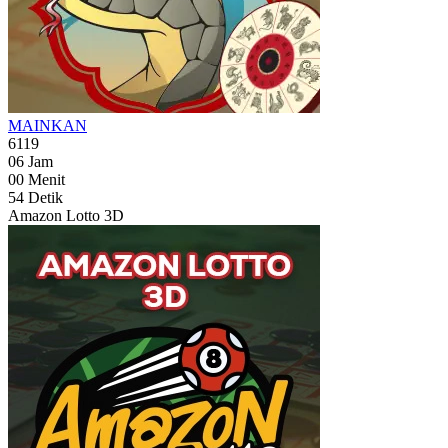
MAINKAN
6119
06
Jam
00
Menit
52
Detik
Amazon Lotto 3D