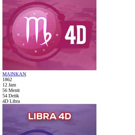
MAINKAN
1862
12
Jam
56
Menit
52
Detik
4D Libra