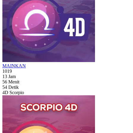
MAINKAN
1019
13
Jam
56
Menit
52
Detik
4D Scorpio