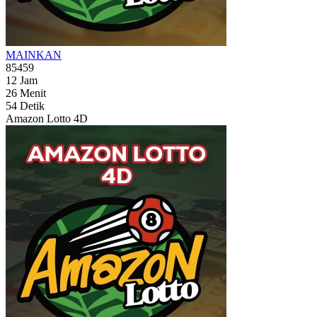
MAINKAN
85459
12
Jam
26
Menit
52
Detik
Amazon Lotto 4D