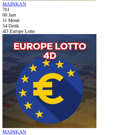
MAINKAN
761
00
Jam
11
Menit
52
Detik
4D Europe Lotto
MAINKAN