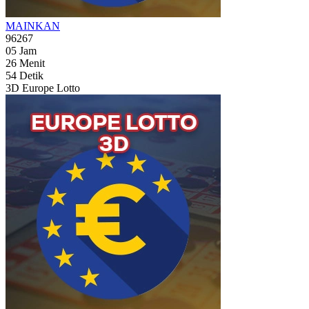
MAINKAN
96267
05
Jam
26
Menit
52
Detik
3D Europe Lotto