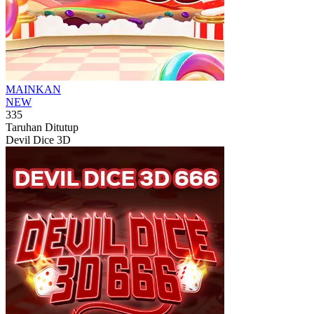
MAINKAN
NEW
335
Taruhan Ditutup
Devil Dice 3D