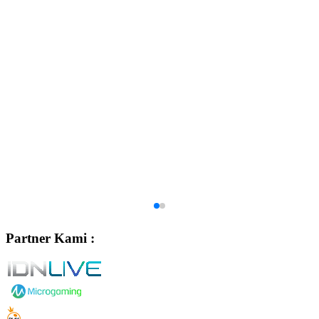
Partner Kami :