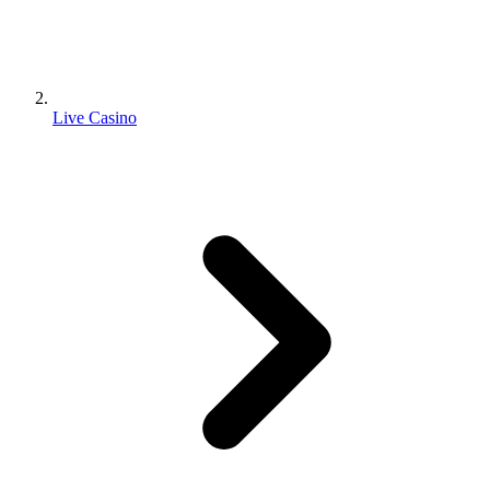
Live Casino