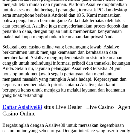
menjadi lebih mudah dan nyaman. Platform Asialive dioptimalkan
untuk akses melalui berbagai perangkat, termasuk PC dan desktop
serta smartphone berbasis Android dan iOS. Kami memastikan
bahwa pengalaman bermain game Anda tidak terbatas oleh lokasi
atau perangkat. Asialive juga menyederhanakan proses deposit dan
penarikan dana, dengan tujuan untuk memberikan kenyamanan
maksimal tanpa mengorbankan keamanan dan privasi Anda.
Sebagai agen casino online yang bertanggung jawab, Asialive
berkomitmen untuk menjaga keamanan dan kerahasiaan data
member kami. Asialive mengimplementasikan sistem keamanan
canggih untuk melindungi informasi pribadi dan transaksi keuangan
Anda. Selain itu, layanan pelanggan Asialive88 tersedia 24 jam
nonstop untuk menjawab segala pertanyaan dan membantu
mengatasi masalah yang mungkin Anda hadapi. Kepercayaan dan
kepuasan member adalah prioritas utama Asialive, dan kami
berupaya keras untuk menjaga itu melalui layanan dan keamanan
yang tidak tertandingi.
Daftar Asialive88
situs Live Dealer | Live Casino | Agen
Casino Online
Bergabunglah dengan Asialive88 untuk merasakan kegembiraan
casino online yang sebenarnya. Dengan interface yang user friendly