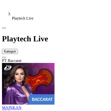
Playtech Live
Playtech Live
Kategori
PT Baccarat
MAINKAN