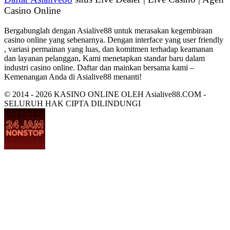
Casino Online
Bergabunglah dengan Asialive88 untuk merasakan kegembiraan
casino online yang sebenarnya. Dengan interface yang user friendly
, variasi permainan yang luas, dan komitmen terhadap keamanan
dan layanan pelanggan, Kami menetapkan standar baru dalam
industri casino online. Daftar dan mainkan bersama kami –
Kemenangan Anda di Asialive88 menanti!
© 2014 - 2026 KASINO ONLINE OLEH Asialive88.COM -
SELURUH HAK CIPTA DILINDUNGI